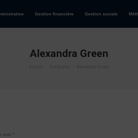
inistrative
Gestion financière
Gestion sociale
Mét
Alexandra Green
Vous êtes ici :
Accueil
Coéquipier
Alexandra Green
és avec
*